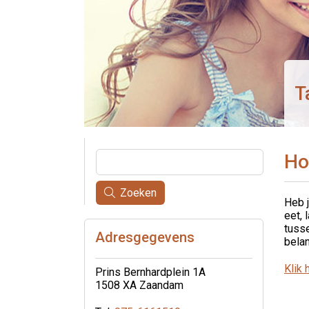
T
Ho
Zoeken
Heb j
eet, 
tuss
Adresgegevens
belan
Klik 
Prins Bernhardplein 1A
1508 XA Zaandam