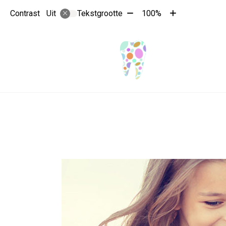
Tekst
Tekst
Contrast
Tekstgrootte
100%
Uit
verkleinen
vergroten
met
met
10%
10%
Hoo