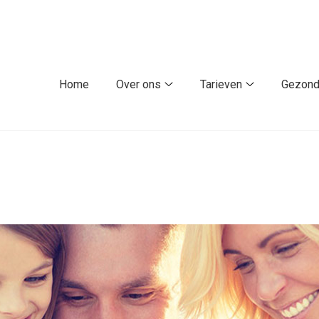
fdmenu
Home
Over ons
Tarieven
Gezond
Over
Tarieven
ons
submenu
submenu