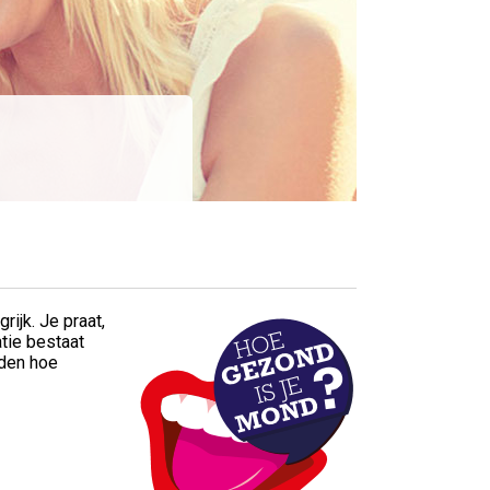
rijk. Je praat,
atie bestaat
den hoe