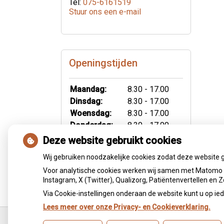
Tel:
075-6161519
Stuur ons een e-mail
Openingstijden
Maandag:
8.30 - 17.00
Dinsdag:
8.30 - 17.00
Woensdag:
8.30 - 17.00
Donderdag:
8.30 - 17.00
Vrijdag:
8.30 - 12.00
Deze website gebruikt cookies
Wij gebruiken noodzakelijke cookies zodat deze website 
Voor analytische cookies werken wij samen met Matomo e
Instagram, X (Twitter), Qualizorg, Patiëntenvertellen en
Via Cookie-instellingen onderaan de website kunt u op 
Lees meer over onze Privacy- en Cookieverklaring.
Ga
terug