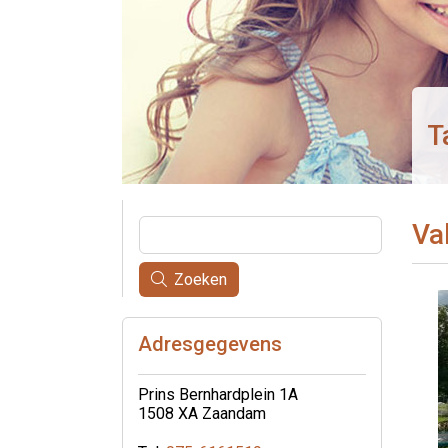
T
Va
Zoeken
Adresgegevens
Prins Bernhardplein 1A
1508 XA Zaandam