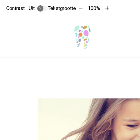
Tekst
Tekst
Contrast
Tekstgrootte
100%
Uit
verkleinen
vergroten
met
met
10%
10%
Hoo