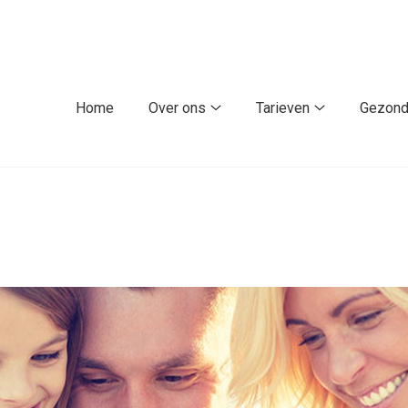
fdmenu
Home
Over ons
Tarieven
Gezond
Over
Tarieven
ons
submenu
submenu