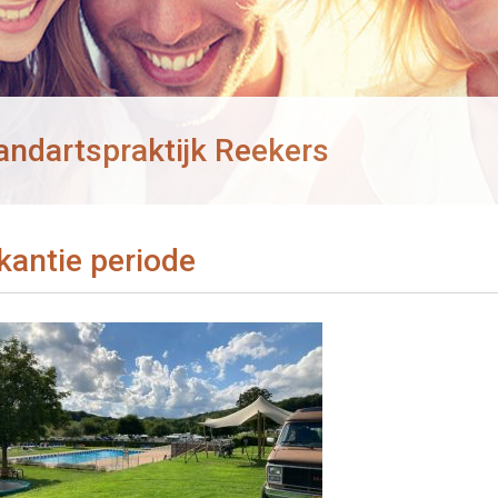
andartspraktijk Reekers
kantie periode