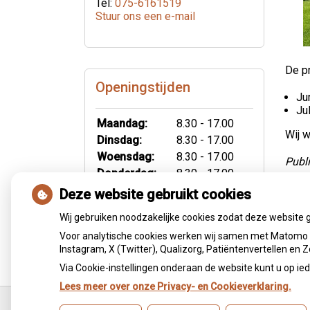
Tel:
075-6161519
Stuur ons een e-mail
De p
Openingstijden
Ju
Ju
Maandag:
8.30 - 17.00
Wij w
Dinsdag:
8.30 - 17.00
Woensdag:
8.30 - 17.00
Publ
Donderdag:
8.30 - 17.00
Vrijdag:
8.30 - 12.00
Deze website gebruikt cookies
Ter
Wij gebruiken noodzakelijke cookies zodat deze website 
Voor analytische cookies werken wij samen met Matomo e
Instagram, X (Twitter), Qualizorg, Patiëntenvertellen en
Via Cookie-instellingen onderaan de website kunt u op 
Lees meer over onze Privacy- en Cookieverklaring.
Ga
terug